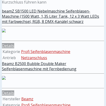
Kurzschluss führen kann
beamZ SB1500 LED Nebelmaschine Seifenblasen-
Maschine (1500 Watt, 1,35 Liter Tank, 12 x 3 Watt LEDs
mit Farbwechsel, RGB, 8 DMX-Kanäle) schwarz
Details
Kategorie
Profi Seifenblasenmaschine
Antrieb
Netzanschluss
Beamz B2500 Bubble Double Maker
Seifenblasenmaschine mit Fernbedienung
Details
Hersteller
Beamz
Kategorie
Profi Seifenblasenmaschine