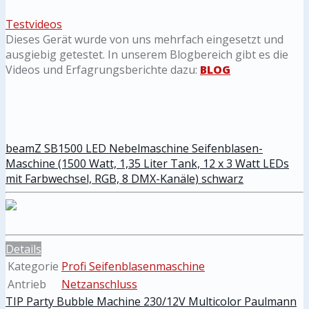
Testvideos
Dieses Gerät wurde von uns mehrfach eingesetzt und
ausgiebig getestet. In unserem Blogbereich gibt es die
Videos und Erfagrungsberichte dazu:
BLOG
beamZ SB1500 LED Nebelmaschine Seifenblasen-
Maschine (1500 Watt, 1,35 Liter Tank, 12 x 3 Watt LEDs
mit Farbwechsel, RGB, 8 DMX-Kanäle) schwarz
Details
Kategorie
Profi Seifenblasenmaschine
Antrieb
Netzanschluss
TIP Party Bubble Machine 230/12V Multicolor Paulmann