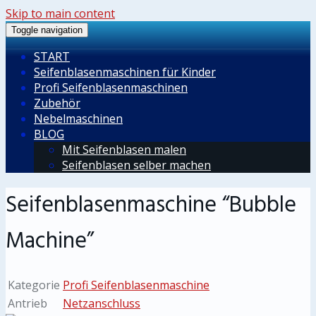
Skip to main content
Toggle navigation
START
Seifenblasenmaschinen für Kinder
Profi Seifenblasenmaschinen
Zubehör
Nebelmaschinen
BLOG
Mit Seifenblasen malen
Seifenblasen selber machen
Seifenblasenmaschine “Bubble
Machine”
Kategorie
Profi Seifenblasenmaschine
Antrieb
Netzanschluss